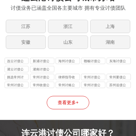
讨债业务已涵盖全国各主要城市 拥有专业讨债团队
江苏
浙江
上海
安徽
山东
湖南
连云讨债公
新浦讨债公
海州讨债公
赣榆讨债公
东海讨债公
司
司
司
司
司
灌云讨债公
灌南讨债公
司
司
挑选常州讨
常州讨债公
律师指导收
常州讨债公
常州要债公
债公司方法
司的关键因
账
司收费要求
司
常州讨债公
常州收债公
常州讨账公
常州讨债公
苏州追债公
素
司
司
司
司
司
查看更多+
连云港讨债公司哪家好？