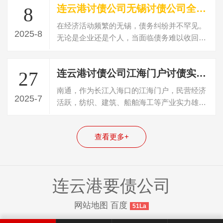
连云港讨债公司无锡讨债公司全攻略：公司选择、新闻洞察与收费解析
8
在经济活动频繁的无锡，债务纠纷并不罕见。
2025-8
无论是企业还是个人，当面临债务难以收回的
困境时，寻求专业讨债公司的帮助成为一…
连云港讨债公司江海门户讨债实录：南通讨债公司专业团队深耕产业，务实清欠显实效
27
南通，作为长江入海口的江海门户，民营经济
2025-7
活跃，纺织、建筑、船舶海工等产业实力雄
厚，商贸流通与港口经济交织，债务纠纷的…
查看更多+
连云港要债公司
网站地图
百度
51La