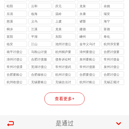
松阳
云和
庆元
龙泉
余姚
乐清
临海
温岭
永康
瑞安
慈溪
义乌
上虞
诸暨
海宁
桐乡
兰溪
龙泉
建德
富德
富阳
平湖
东阳
嵊州
奉化
临安
江山
池州讨债公
金华义乌讨
杭州淳安要
司
债要账
债公司
南平讨债公
马鞍山讨债
杭州桐庐要
漳州要债公
合肥讨债要
司
公司
账
司
账公司
漳州讨债公
合肥讨债服
债务诉讼时
泉州要账公
常州讨债金
司
务
效
司
坛公司
常州讨债溧
芜湖讨债公
常州讨债武
常州讨债新
泉州讨债公
阳公司
司
进公司
北公司
司
合肥要账公
合肥催收公
杭州讨债公
合肥要债公
合肥讨债公
司
司
司
司
司
杭州收债公
无锡要账公
无锡合法讨
杭州讨账公
无锡正规讨
司
司
债公司
司
债公司
查看更多+
是通过