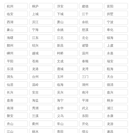
杭州
桐庐
淳安
建德
富阳
临安
上城
下城
江干
拱墅
西湖
滨江
萧山
余杭
宁波
象山
宁海
余姚
慈溪
奉化
海曙
江东
江北
北仑
镇海
鄞州
绍兴
新昌
诸暨
上虞
嵊州
越城
柯桥
温州
永嘉
平阳
苍南
文成
泰顺
瑞安
乐清
龙港
鹿城
龙湾
瓯海
洞头
台州
玉环
三门
天台
仙居
温岭
临海
湖州
德清
长兴
安吉
吴兴
南浔
嘉兴
嘉善
海盐
海宁
平湖
桐乡
南湖
秀洲
金华
武义
浦江
磐安
兰溪
义乌
东阳
永康
舟山
衢州
常山
开化
龙游
江山
丽水
青田
缙云
遂昌