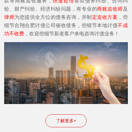
款等商账追收服务，
快速处理
各类债务纠纷、合同纠
纷、财产纠纷、经济纠纷问题，有专业的
商账追收师
及
律师
为您提供全方位的债务咨询，并制
定追收方案
，些
细节合翔合肥讨债公司催收债务，些细节本地讨债
不成
功不收费
，欢迎些细节新老客户来电咨询讨债业务！
了解更多+