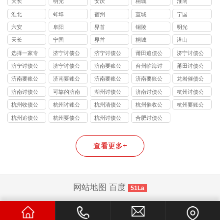
天长
明光
安庆
桐城
淮南
淮北
蚌埠
宿州
宣城
宁国
六安
阜阳
界首
铜陵
明光
天长
宁国
界首
桐城
潜山
选择一家专
济宁讨债公
济宁讨债公
莆田追债公
济宁讨债公
业的济宁讨
司收款评估
司法律手段
司
司应具备专
济宁讨债公
济宁讨债公
济南要账公
台州临海讨
莆田讨债公
债公司
进度
业谈判能力
司背景调查
司
司催款
债公司
司
济南要账公
济南要账公
济南要账公
济南要账公
龙岩催债公
司口碑
司收费制度
司遵循原则
司
司
济南讨债公
可靠的济南
湖州讨债公
济南讨债公
杭州讨债公
司催收团队
讨债公司
司
司回款方案
司
杭州收债公
杭州讨账公
杭州清债公
杭州催收公
杭州要账公
司
司
司
司
司
杭州追债公
杭州要债公
杭州讨债公
合肥讨债公
司
司
司
司
查看更多+
网站地图
百度
51La