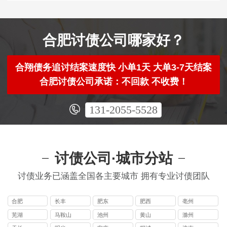
合肥讨债公司哪家好？
合翔债务追讨结案速度快 小单1天 大单3-7天结案
合肥讨债公司承诺：不回款 不收费！
131-2055-5528
讨债公司·城市分站
讨债业务已涵盖全国各主要城市 拥有专业讨债团队
合肥
长丰
肥东
肥西
亳州
芜湖
马鞍山
池州
黄山
滁州