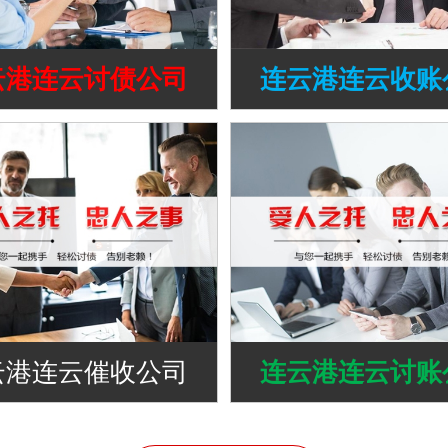
云港连云讨债公司
连云港连云收账
云港连云催收公司
连云港连云讨账