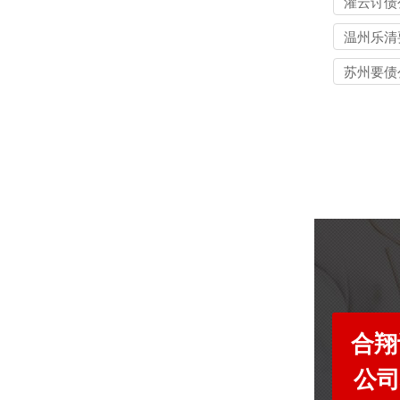
灌云讨债
温州乐清
公司
苏州要债
全程保密
债 / 收
隐私 苏
债公司值
赖
合翔
公司