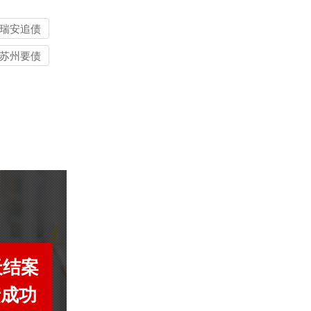
瑞安追债
苏州要债
 讨债流
规 苏州
公司专业
债务纠纷
天结案
债成功