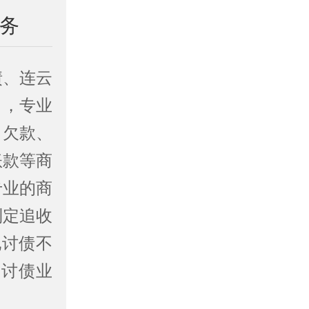
业务
债、连云
司，专业
、欠款、
账款等商
专业的商
制定追收
地讨债不
询讨债业