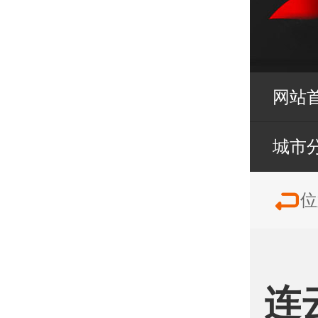
网站
城市
位
连