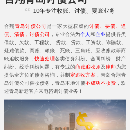
10年专注收账、讨债、要账业务
合翔
青岛讨债公司
是一家大型权威的
讨债、要债、追
债、清债，讨债公司
，专业合法为
个人
和
企业
提供各类
借款、欠款、工程款、 货款、贷款、工资款、诈骗款、
疑难债款、商账、赖账、死账、三角账、应收账款等商
账追收服务，
快速处理
各类债务纠纷、合同纠纷、财产
纠纷、经济纠纷问题，有专业的
商账追收师
及
律师
为您
提供全方位的债务咨询，并制
定追收方案
，青岛合翔青
岛讨债公司催收债务，青岛本地讨债
不成功不收费
，欢
迎青岛新老客户来电咨询讨债业务！