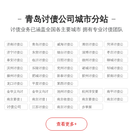
青岛讨债公司城市分站
讨债业务已涵盖全国各主要城市 拥有专业讨债团队
济南讨债公
青岛讨债公
威海讨债公
潍坊讨债公
菏泽讨债公
司
司
司
司
司
济宁讨债公
东营讨债公
烟台讨债公
淄博讨债公
枣庄讨债公
司
司
司
司
司
泰安讨债公
临沂讨债公
日照讨债公
德州讨债公
聊城讨债公
司
司
司
司
司
滨州讨债公
乐陵讨债公
兖州讨债公
诸城讨债公
邹城讨债公
司
司
司
司
司
滕州讨债公
肥城讨债公
新泰讨债公
胶州讨债公
胶南讨债公
司
司
司
司
司
龙口讨债公
平度讨债公
莱西讨债公
司
司
司
金华义乌讨
金华义乌讨
池州讨债公
杭州淳安要
南平讨债公
债公司
债要账
司
债公司
司
南京要债 |
南京讨债 |
南京收债公
南京要债公
南京讨债公
收债公司 专
要债公司 本
司 | 专业讨
司 | 讨债快
司 | 本地要
讨债公司
江苏讨债公
南京讨债公
步掌握
业讨债团队
地收债团队
债要债 合法
速 收债专业
债团队 收债
司
司
南京本地快
快速解决债
快速 南京本
南京本地老
快速合法 多
查看更多+
速追债
务 成功率高
地值得信赖
牌债务公司
年经验