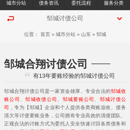
城市分站
债务资讯
委托流程
服务分类
邹城讨债公司
位置：
首页
»
城市分站
»
山东
»
邹城
邹城合翔讨债公司
有13年要账经验的邹城讨债公司
邹城合翔讨债公司是一家资金雄厚、专业合法的
邹城收
账公司
、
邹城收债公司
、
邹城要账公司
、
邹城讨债公
司
，专为【邹城】企业和个人提供各类商账追收、债务
清欠等讨债要账业务，公司拥有专业高效的清债团队、
正规合法的讨账方式为委托人安全快速讨回各类债务和