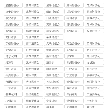
济南讨债公
青岛讨债公
威海讨债公
潍坊讨债公
菏泽讨债公
司
司
司
司
司
济宁讨债公
东营讨债公
烟台讨债公
淄博讨债公
枣庄讨债公
司
司
司
司
司
泰安讨债公
临沂讨债公
日照讨债公
德州讨债公
聊城讨债公
司
司
司
司
司
滨州讨债公
乐陵讨债公
兖州讨债公
诸城讨债公
邹城讨债公
司
司
司
司
司
滕州讨债公
肥城讨债公
新泰讨债公
胶州讨债公
胶南讨债公
司
司
司
司
司
龙口讨债公
平度讨债公
莱西讨债公
司
司
司
宁德讨债公
莆田追债公
义乌讨债公
南通要债公
莆田讨债公
司
司
司
司讲解没借
司
无锡讨债公
广州讨债公
常州讨债公
苏州讨债公
合肥讨债公
条能否要回
司
司
司
司
司追讨策略
讨债公司
江苏讨债公
南京讨债公
步掌握
苏州讨债公
借款
司
司
司
封冻结
无锡讨债公
还步步
常州讨债公
方设法
司
司
浙江讨债公
杭州讨债公
的收账他
宁波讨债公
杭州讨债
司
司
司
绍兴讨债公
绍兴讨债
温州讨债公
宁波讨债
安徽讨债公
司
司
司
合肥讨债公
大连民事个
芜湖讨债公
滁州讨债公
阜阳讨债公
司
人债务纠纷
司
司
司
山东讨债公
济南讨债公
青岛讨债公
威海讨债公
潍坊讨债公
律师
司
司
司
司
司
要账公司
浙江要账公
杭州要账公
年的逾期
宁波要账公
司
司
司
杭州讨债
绍兴要账公
宁波讨债
温州要账公
宁波讨债
司
司
安徽要账公
合肥要账公
期此外
芜湖要账公
要负责