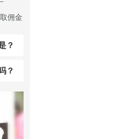
收取佣金
是？
吗？