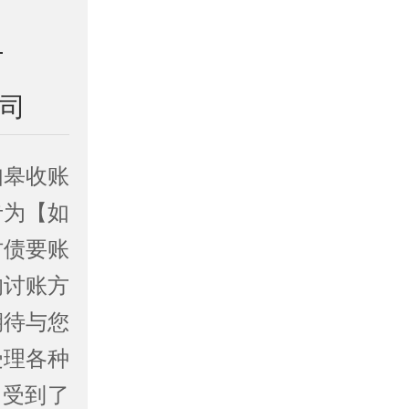
公司
如皋收账
专为【如
讨债要账
的讨账方
期待与您
受理各种
，受到了