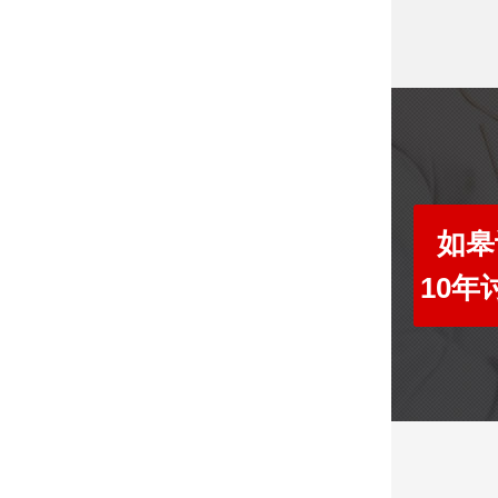
如皋
10