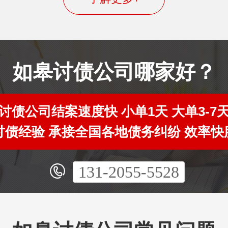
如皋讨债公司哪家好？
讨债公司结案速度快 小单1天 大单3-7
年讨债经验 承接全国各地债务纠纷 效率快
131-2055-5528