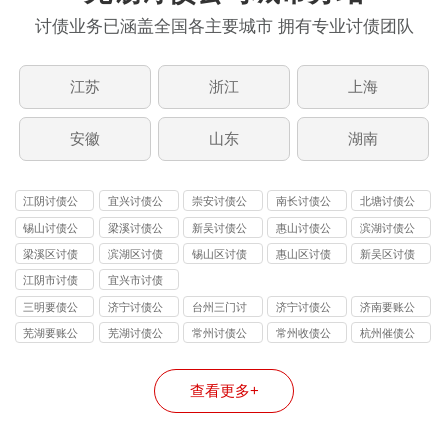
讨债业务已涵盖全国各主要城市 拥有专业讨债团队
江苏
浙江
上海
安徽
山东
湖南
江阴讨债公
宜兴讨债公
崇安讨债公
南长讨债公
北塘讨债公
司
司
司
司
司
锡山讨债公
梁溪讨债公
新吴讨债公
惠山讨债公
滨湖讨债公
司
司
司
司
司
梁溪区讨债
滨湖区讨债
锡山区讨债
惠山区讨债
新吴区讨债
公司
公司
公司
公司
公司
江阴市讨债
宜兴市讨债
公司
公司
三明要债公
济宁讨债公
台州三门讨
济宁讨债公
济南要账公
司
司背景调查
债公司
司
司催款
芜湖要账公
芜湖讨债公
常州讨债公
常州收债公
杭州催债公
司
司
司
司
司
查看更多+