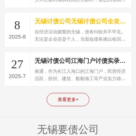
债公司的力量。但如何在众多常州讨债公…
无锡讨债公司无锡讨债公司全攻略：公司选择、新闻洞察与收费解析
8
在经济活动频繁的无锡，债务纠纷并不罕见。
2025-8
无论是企业还是个人，当面临债务难以收回的
困境时，寻求专业讨债公司的帮助成为一…
无锡讨债公司江海门户讨债实录：南通讨债公司专业团队深耕产业，务实清欠显实效
27
南通，作为长江入海口的江海门户，民营经济
2025-7
活跃，纺织、建筑、船舶海工等产业实力雄
厚，商贸流通与港口经济交织，债务纠纷的…
查看更多+
无锡要债公司