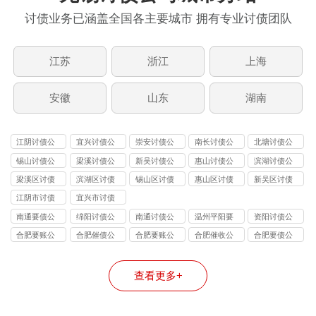
讨债业务已涵盖全国各主要城市 拥有专业讨债团队
江苏
浙江
上海
安徽
山东
湖南
江阴讨债公
宜兴讨债公
崇安讨债公
南长讨债公
北塘讨债公
司
司
司
司
司
锡山讨债公
梁溪讨债公
新吴讨债公
惠山讨债公
滨湖讨债公
司
司
司
司
司
梁溪区讨债
滨湖区讨债
锡山区讨债
惠山区讨债
新吴区讨债
公司
公司
公司
公司
公司
江阴市讨债
宜兴市讨债
公司
公司
南通要债公
绵阳讨债公
南通讨债公
温州平阳要
资阳讨债公
司债务人如
司
司催促客户
债公司
司
合肥要账公
合肥催债公
合肥要账公
合肥催收公
合肥要债公
果不还钱法
欠款的一些
司
司
司
司
司
院可以扣留
细节
查看更多+
吗