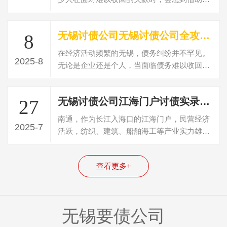
债公司的力量。但如何在众多常州讨债公…
无锡讨债公司无锡讨债公司全攻略：公司选择、新闻洞察与收费解析
8
在经济活动频繁的无锡，债务纠纷并不罕见。
2025-8
无论是企业还是个人，当面临债务难以收回的
困境时，寻求专业讨债公司的帮助成为一…
无锡讨债公司江海门户讨债实录：南通讨债公司专业团队深耕产业，务实清欠显实效
27
南通，作为长江入海口的江海门户，民营经济
2025-7
活跃，纺织、建筑、船舶海工等产业实力雄
厚，商贸流通与港口经济交织，债务纠纷的…
查看更多+
无锡要债公司